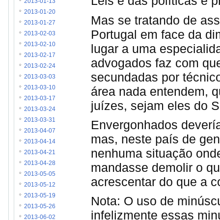
Leis e das políticas e 
2013-01-13
2013-01-20
Mas se tratando de ass
2013-01-27
Portugal em face da di
2013-02-03
2013-02-10
lugar a uma especialid
2013-02-17
advogados faz com que
2013-02-24
secundadas por técnic
2013-03-03
área nada entendem, q
2013-03-10
2013-03-17
juízes, sejam eles do 
2013-03-24
2013-03-31
Envergonhados devería
2013-04-07
mas, neste país de gen
2013-04-14
nenhuma situação onde
2013-04-21
2013-04-28
mandasse demolir o que
2013-05-05
acrescentar do que a c
2013-05-12
2013-05-19
Nota: O uso de minúscu
2013-05-26
infelizmente essas min
2013-06-02