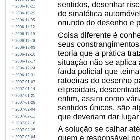
sentidos, desenhar ris
2006-10-22
de sinalética automóve
2006-10-29
oriundo do desenho e 
2006-11-05
2006-11-12
Coisa diferente é conh
2006-11-19
2006-11-26
seus constrangimentos
2006-12-03
teoria que a prática tra
2006-12-10
situação não se aplica 
2006-12-17
2006-12-24
farda policial que teim
2006-12-31
ratoeiras do desenho p
2007-01-07
elipsoidais, descentrad
2007-01-14
2007-01-21
enfim, assim como vár
2007-01-28
sentidos únicos, são a
2007-02-04
que deveriam dar lugar
2007-02-11
2007-02-18
A solução se calhar at
2007-02-25
quem é responsável por i
2007-03-04