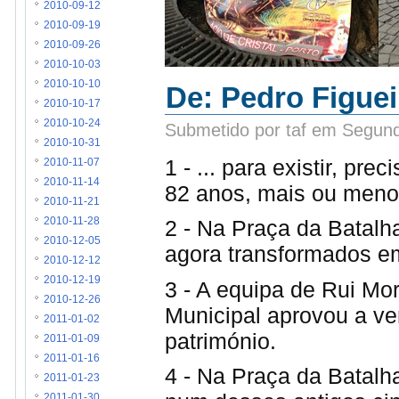
2010-09-12
2010-09-19
2010-09-26
2010-10-03
2010-10-10
De: Pedro Figueir
2010-10-17
2010-10-24
Submetido por taf em Segund
2010-10-31
1 - ... para existir, p
2010-11-07
2010-11-14
82 anos, mais ou menos
2010-11-21
2 - Na Praça da Batalh
2010-11-28
2010-12-05
agora transformados e
2010-12-12
2010-12-19
3 - A equipa de Rui Mo
2010-12-26
Municipal aprovou a ve
2011-01-02
património.
2011-01-09
2011-01-16
4 - Na Praça da Batalh
2011-01-23
2011-01-30