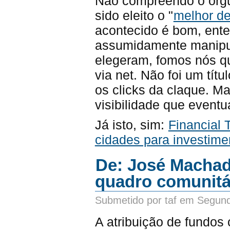
Não compreendo o orgul
sido eleito o "
melhor de
acontecido é bom, ent
assumidamente manipula
elegeram, fomos nós qu
via net. Não foi um tít
os clicks da claque. Ma
visibilidade que event
Já isto, sim:
Financial 
cidades para investimen
De: José Machado
quadro comunitár
Submetido por taf em Segund
A atribuição de fundos c