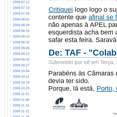
2009-07-12
Critiquei
logo logo o su
2009-07-19
2009-07-26
contente que
afinal se 
2009-08-02
não apenas à APEL par
2009-08-09
esquerdista acha bem 
2009-08-16
2009-08-23
safar esta feira. Saravá
2009-08-30
2009-09-06
De: TAF - "Cola
2009-09-13
2009-09-20
Submetido por taf em Terça,
2009-09-27
Parabéns às Câmaras d
2009-10-04
2009-10-11
devia ter sido.
2009-10-18
Porque, lá está,
Porto,
2009-10-25
2009-11-01
2009-11-08
2009-11-15
2009-11-22