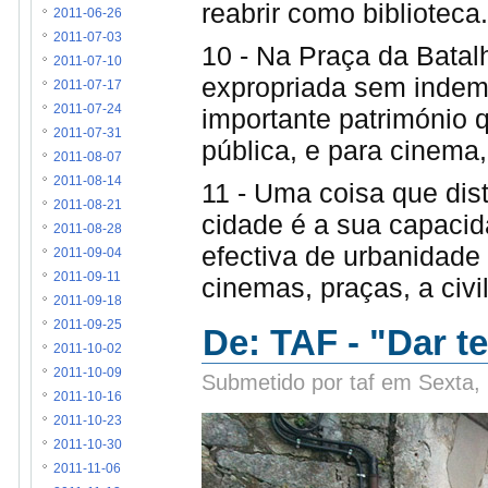
reabrir como biblioteca.
2011-06-26
2011-07-03
10 - Na Praça da Batal
2011-07-10
expropriada sem indemn
2011-07-17
2011-07-24
importante património 
2011-07-31
pública, e para cinema
2011-08-07
2011-08-14
11 - Uma coisa que dis
2011-08-21
cidade é a sua capacid
2011-08-28
efectiva de urbanidade
2011-09-04
2011-09-11
cinemas, praças, a civ
2011-09-18
2011-09-25
De: TAF - "Dar t
2011-10-02
2011-10-09
Submetido por taf em Sexta,
2011-10-16
2011-10-23
2011-10-30
2011-11-06