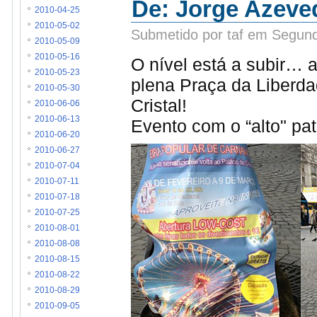
De: Jorge Azeved
2010-04-25
2010-05-02
Submetido por taf em Segund
2010-05-09
2010-05-16
O nível está a subir… 
2010-05-23
plena Praça da Liberda
2010-05-30
Cristal!
2010-06-06
2010-06-13
Evento com o “alto" pa
2010-06-20
2010-06-27
2010-07-04
2010-07-11
2010-07-18
2010-07-25
2010-08-01
2010-08-08
2010-08-15
2010-08-22
2010-08-29
2010-09-05