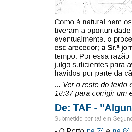
Como é natural nem os 
tiveram a oportunidade 
eventualmente, o proce
esclarecedor; a Sr.ª jor
tempo. Por essa razão 
julgo suficientes para
havidos por parte da c
... Ver o resto do text
18:37 para corrigir um 
De: TAF - "Algu
Submetido por taf em Segund
- O Porto
na 7ª
e
na 8ª