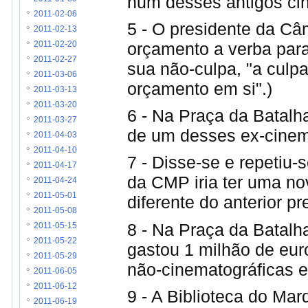
num desses antigos ci
2011-02-06
5 - O presidente da Câ
2011-02-13
orçamento a verba para
2011-02-20
2011-02-27
sua não-culpa, "a culp
2011-03-06
orçamento em si".)
2011-03-13
2011-03-20
6 - Na Praça da Batalha
2011-03-27
de um desses ex-cine
2011-04-03
2011-04-10
7 - Disse-se e repetiu-
2011-04-17
da CMP iria ter uma nov
2011-04-24
2011-05-01
diferente do anterior p
2011-05-08
8 - Na Praça da Batalh
2011-05-15
2011-05-22
gastou 1 milhão de euro
2011-05-29
não-cinematográficas e 
2011-06-05
2011-06-12
9 - A Biblioteca do Mar
2011-06-19