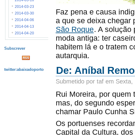
2014-03-16
2014-03-23
Faz pena e causa indi
2014-03-30
a que se deixa chegar 
2014-04-06
2014-04-13
São Roque
. A solução
2014-04-20
moda antiga: ter casei
habitem lá e o tratem 
Subscrever
autarquia.
De: Aníbal Remo 
twitter:abaixadoporto
Submetido por taf em Sexta,
Rui Moreira, por quem 
mas, do segundo esper
chamar Paulo Cunha Sil
Os portuenses recorda
Capital da Cultura, do