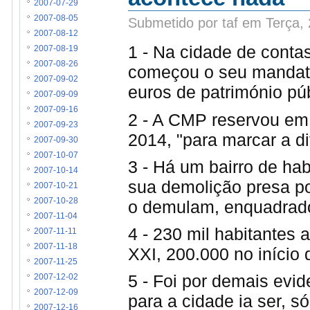
2007-07-29
2007-08-05
Submetido por taf em Terça,
2007-08-12
1 - Na cidade de conta
2007-08-19
2007-08-26
começou o seu mandato
2007-09-02
euros de património púb
2007-09-09
2007-09-16
2 - A CMP reservou em 
2007-09-23
2014, "para marcar a di
2007-09-30
2007-10-07
3 - Há um bairro de hab
2007-10-14
sua demolição presa po
2007-10-21
2007-10-28
o demulam, enquadrado
2007-11-04
4 - 230 mil habitantes 
2007-11-11
2007-11-18
XXI, 200.000 no início
2007-11-25
5 - Foi por demais evid
2007-12-02
2007-12-09
para a cidade ia ser, s
2007-12-16