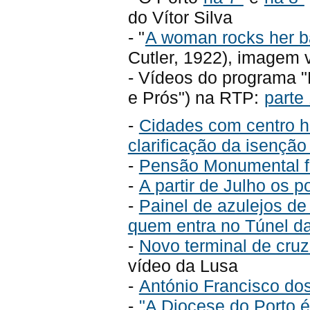
do Vítor Silva
- "
A woman rocks her ba
Cutler, 1922), imagem 
- Vídeos do programa "
e Prós") na RTP:
parte
-
Cidades com centro hi
clarificação da isenção
-
Pensão Monumental fo
-
A partir de Julho os 
-
Painel de azulejos de
quem entra no Túnel da
-
Novo terminal de cruz
vídeo da Lusa
-
António Francisco do
-
"A Diocese do Porto é