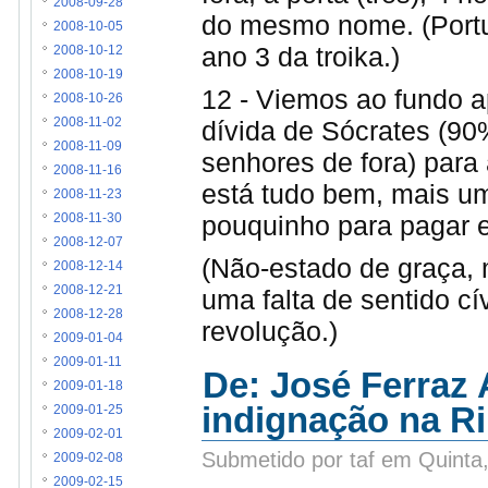
2008-09-28
do mesmo nome. (Portue
2008-10-05
ano 3 da troika.)
2008-10-12
2008-10-19
12 - Viemos ao fundo 
2008-10-26
dívida de Sócrates (90
2008-11-02
2008-11-09
senhores de fora) para
2008-11-16
está tudo bem, mais um
2008-11-23
pouquinho para pagar e 
2008-11-30
2008-12-07
(Não-estado de graça,
2008-12-14
2008-12-21
uma falta de sentido cí
2008-12-28
revolução.)
2009-01-04
2009-01-11
De: José Ferraz 
2009-01-18
indignação na Ri
2009-01-25
2009-02-01
Submetido por taf em Quinta
2009-02-08
2009-02-15