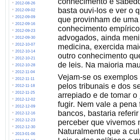
conhecimento e sabedor
2012-08-26
basta ouvi-los e ver o
2012-09-02
que provinham de uma 
2012-09-09
2012-09-16
conhecimento empírico
2012-09-23
advogados, ainda meni
2012-09-30
medicina, exercida mai
2012-10-07
2012-10-14
outro conhecimento que
2012-10-21
de leis. Na maioria mau
2012-10-28
2012-11-04
Vejam-se os exemplos
2012-11-11
pelos tribunais e dos s
2012-11-18
2012-11-25
arrepiado e de tomar o
2012-12-02
fugir. Nem vale a pena 
2012-12-09
bancos, bastaria refer
2012-12-16
perceber que vivemos 
2012-12-23
2012-12-30
Naturalmente que a cul
2013-01-06