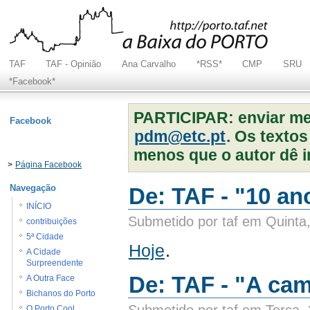
TAF
TAF - Opinião
Ana Carvalho
*RSS*
CMP
SRU
*Facebook*
PARTICIPAR: enviar m
Facebook
pdm@etc.pt
. Os texto
menos que o autor dê i
>
Página Facebook
Navegação
De: TAF - "10 an
INÍCIO
Submetido por taf em Quinta
contribuições
5ª Cidade
Hoje
.
A Cidade
Surpreendente
De: TAF - "A ca
A Outra Face
Bichanos do Porto
Submetido por taf em Terça,
O Porto Cool