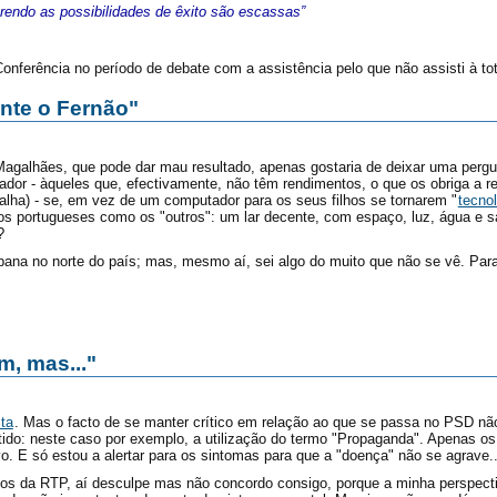
rendo as possibilidades de êxito são escassas”
onferência no período de debate com a assistência pelo que não assisti à tot
nte o Fernão"
galhães, que pode dar mau resultado, apenas gostaria de deixar uma pergunt
dor - àqueles que, efectivamente, não têm rendimentos, o que os obriga a re
alha) - se, em vez de um computador para os seus filhos se tornarem "
tecno
os portugueses como os "outros": um lar decente, com espaço, luz, água e 
?
rbana no norte do país; mas, mesmo aí, sei algo do muito que não se vê. Pa
m, mas..."
ta
. Mas o facto de se manter crítico em relação ao que se passa no PSD não 
tido: neste caso por exemplo, a utilização do termo "Propaganda". Apenas os
vo. E só estou a alertar para os sintomas para que a "doença" não se agrave...
cos da RTP, aí desculpe mas não concordo consigo, porque a minha perspect