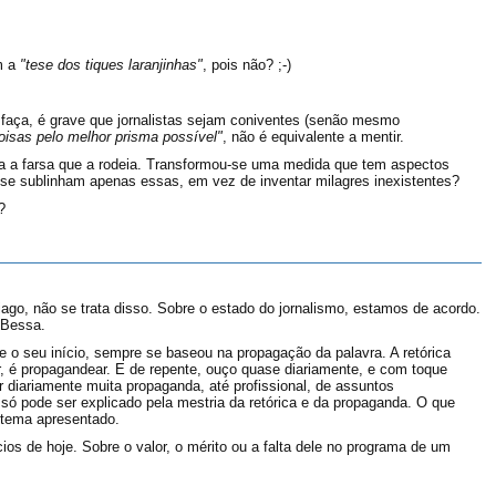
m a
"tese dos tiques laranjinhas"
, pois não? ;-)
o faça, é grave que jornalistas sejam coniventes (senão mesmo
oisas pelo melhor prisma possível"
, não é equivalente a mentir.
oda a farsa que a rodeia. Transformou-se uma medida que tem aspectos
se sublinham apenas essas, em vez de inventar milagres inexistentes?
?
Tiago, não se trata disso. Sobre o estado do jornalismo, estamos de acordo.
 Bessa.
e o seu início, sempre se baseou na propagação da palavra. A retórica
, é propagandear. E de repente, ouço quase diariamente, e com toque
 diariamente muita propaganda, até profissional, de assuntos
só pode ser explicado pela mestria da retórica e da propaganda. O que
 tema apresentado.
os de hoje. Sobre o valor, o mérito ou a falta dele no programa de um