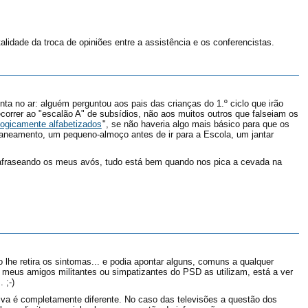
alidade da troca de opiniões entre a assistência e os conferencistas.
a no ar: alguém perguntou aos pais das crianças do 1.º ciclo que irão
correr ao "escalão A" de subsídios, não aos muitos outros que falseiam os
logicamente alfabetizados
", se não haveria algo mais básico para que os
saneamento, um pequeno-almoço antes de ir para a Escola, um jantar
rafraseando os meus avós, tudo está bem quando nos pica a cevada na
lhe retira os sintomas... e podia apontar alguns, comuns a qualquer
 meus amigos militantes ou simpatizantes do PSD as utilizam, está a ver
 ;-)
iva é completamente diferente. No caso das televisões a questão dos