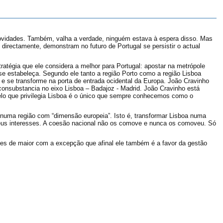
 novidades. Também, valha a verdade, ninguém estava à espera disso. Mas
 directamente, demonstram no futuro de Portugal se persistir o actual
ratégia que ele considera a melhor para Portugal: apostar na metrópole
 se estabeleça. Segundo ele tanto a região Porto como a região Lisboa
e se transforme na porta de entrada ocidental da Europa. João Cravinho
consubstancia no eixo Lisboa – Badajoz - Madrid. João Cravinho está
delo que privilegia Lisboa é o único que sempre conhecemos como o
 numa região com “dimensão europeia”. Isto é, transformar Lisboa numa
seus interesses. A coesão nacional não os comove e nunca os comoveu. Só
ades de maior com a excepção que afinal ele também é a favor da gestão