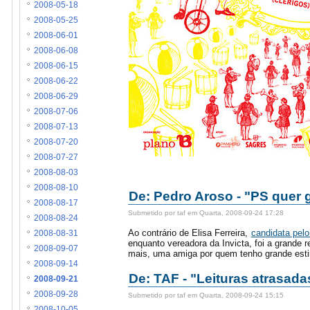
2008-05-18
2008-05-25
2008-06-01
2008-06-08
2008-06-15
2008-06-22
2008-06-29
2008-07-06
2008-07-13
2008-07-20
2008-07-27
2008-08-03
2008-08-10
De: Pedro Aroso - "PS quer 
2008-08-17
Submetido por taf em Quarta, 2008-09-24 17:28
2008-08-24
Ao contrário de Elisa Ferreira,
candidata pel
2008-08-31
enquanto vereadora da Invicta, foi a grande r
2008-09-07
mais, uma amiga por quem tenho grande esti
2008-09-14
De: TAF - "Leituras atrasada
2008-09-21
2008-09-28
Submetido por taf em Quarta, 2008-09-24 15:15
2008-10-05