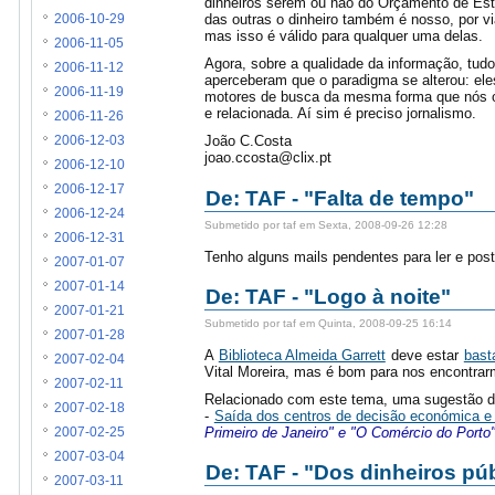
dinheiros serem ou não do Orçamento de Esta
das outras o dinheiro também é nosso, por v
2006-10-29
mas isso é válido para qualquer uma delas.
2006-11-05
Agora, sobre a qualidade da informação, tud
2006-11-12
aperceberam que o paradigma se alterou: el
2006-11-19
motores de busca da mesma forma que nós o
e relacionada. Aí sim é preciso jornalismo.
2006-11-26
João C.Costa
2006-12-03
joao.ccosta@clix.pt
2006-12-10
2006-12-17
De: TAF - "Falta de tempo"
2006-12-24
Submetido por taf em Sexta, 2008-09-26 12:28
2006-12-31
Tenho alguns mails pendentes para ler e posts
2007-01-07
2007-01-14
De: TAF - "Logo à noite"
2007-01-21
Submetido por taf em Quinta, 2008-09-25 16:14
2007-01-28
A
Biblioteca Almeida Garrett
deve estar
bast
2007-02-04
Vital Moreira, mas é bom para nos encontr
2007-02-11
Relacionado com este tema, uma sugestão d
2007-02-18
-
Saída dos centros de decisão económica e po
Primeiro de Janeiro" e "O Comércio do Porto"
2007-02-25
2007-03-04
De: TAF - "Dos dinheiros púb
2007-03-11