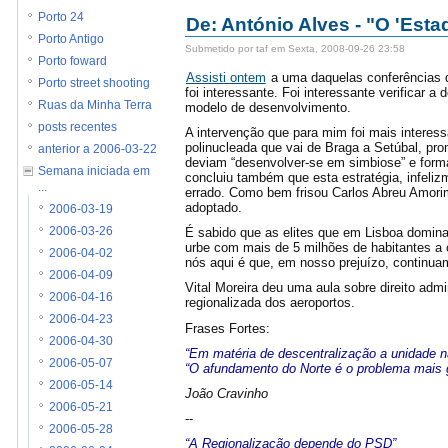
Porto 24
De: António Alves - "O 'Est
Porto Antigo
Submetido por taf em Sexta, 2008-09-26 23:58
Porto foward
Assisti ontem
a uma daquelas conferências de
Porto street shooting
foi interessante. Foi interessante verificar
Ruas da Minha Terra
modelo de desenvolvimento.
posts recentes
A intervenção que para mim foi mais interess
polinucleada que vai de Braga a Setúbal, pro
anterior a 2006-03-22
deviam “desenvolver-se em simbiose” e forma
Semana iniciada em
concluiu também que esta estratégia, infeli
...
errado. Como bem frisou Carlos Abreu Amorim
adoptado.
2006-03-19
É sabido que as elites que em Lisboa domina
2006-03-26
urbe com mais de 5 milhões de habitantes a
2006-04-02
nós aqui é que, em nosso prejuízo, continua
2006-04-09
Vital Moreira deu uma aula sobre direito adm
2006-04-16
regionalizada dos aeroportos.
2006-04-23
Frases Fortes:
2006-04-30
“Em matéria de descentralização a unidade 
2006-05-07
“O afundamento do Norte é o problema mais 
2006-05-14
João Cravinho
2006-05-21
--
2006-05-28
“A Regionalização depende do PSD”