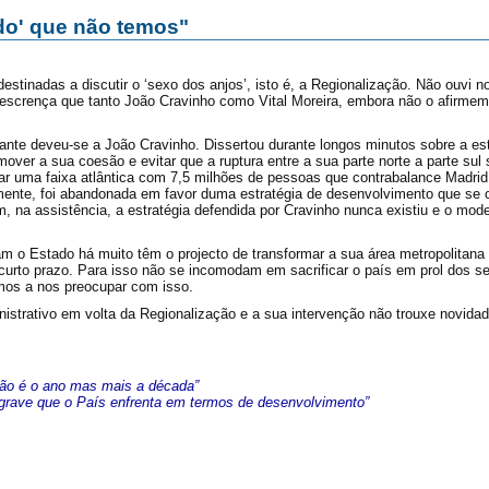
ado' que não temos"
stinadas a discutir o ‘sexo dos anjos’, isto é, a Regionalização. Não ouvi
 a descrença que tanto João Cravinho como Vital Moreira, embora não o afirmem
ante deveu-se a João Cravinho. Dissertou durante longos minutos sobre a est
mover a sua coesão e evitar que a ruptura entre a sua parte norte a parte sul
r uma faixa atlântica com 7,5 milhões de pessoas que contrabalance Madrid 
zmente, foi abandonada em favor duma estratégia de desenvolvimento que se 
, na assistência, a estratégia defendida por Cravinho nunca existiu e o mo
m o Estado há muito têm o projecto de transformar a sua área metropolitana
 curto prazo. Para isso não se incomodam em sacrificar o país em prol dos 
mos a nos preocupar com isso.
inistrativo em volta da Regionalização e a sua intervenção não trouxe novid
não é o ano mas mais a década”
grave que o País enfrenta em termos de desenvolvimento”