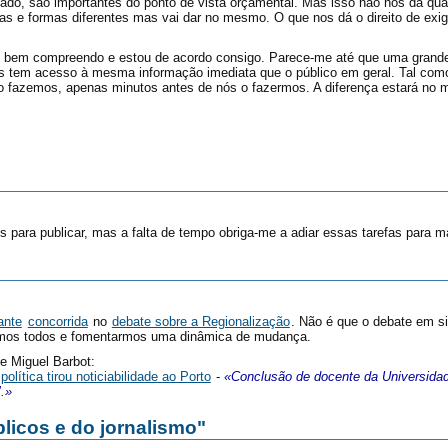
do, são importantes do ponto de vista orçamental. Mas isso não nos dá qual
ias e formas diferentes mas vai dar no mesmo. O que nos dá o direito de exi
o bem compreendo e estou de acordo consigo. Parece-me até que uma grande 
es tem acesso à mesma informação imediata que o público em geral. Tal com
 fazemos, apenas minutos antes de nós o fazermos. A diferença estará no
 para publicar, mas a falta de tempo obriga-me a adiar essas tarefas para ma
ante
concorrida
no
debate sobre a Regionalização
. Não é que o debate em si
armos todos e fomentarmos uma dinâmica de mudança.
e Miguel Barbot:
lítica tirou noticiabilidade ao Porto
-
«Conclusão de docente da Universidade
.»
licos e do jornalismo"