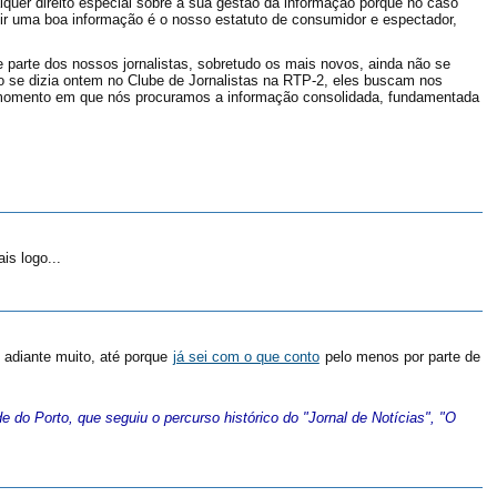
quer direito especial sobre a sua gestão da informação porque no caso
gir uma boa informação é o nosso estatuto de consumidor e espectador,
parte dos nossos jornalistas, sobretudo os mais novos, ainda não se
o se dizia ontem no Clube de Jornalistas na RTP-2, eles buscam nos
 momento em que nós procuramos a informação consolidada, fundamentada
is logo...
 adiante muito, até porque
já sei com o que conto
pelo menos por parte de
 do Porto, que seguiu o percurso histórico do "Jornal de Notícias", "O