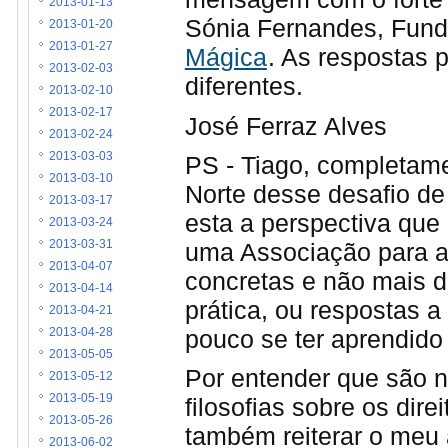
2013-01-13
Sónia Fernandes, Fun
2013-01-20
2013-01-27
Mágica
. As respostas 
2013-02-03
diferentes.
2013-02-10
2013-02-17
José Ferraz Alves
2013-02-24
2013-03-03
PS - Tiago, completam
2013-03-10
Norte desse desafio d
2013-03-17
esta a perspectiva que 
2013-03-24
uma Associação para a
2013-03-31
2013-04-07
concretas e não mais d
2013-04-14
prática, ou respostas 
2013-04-21
pouco se ter aprendido
2013-04-28
2013-05-05
Por entender que são n
2013-05-12
2013-05-19
filosofias sobre os dire
2013-05-26
também reiterar o meu
2013-06-02