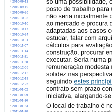
só uma possibilidade, 
2010-09-12
posto de trabalho para 
2010-09-19
2010-09-26
não seria inicialmente
2010-10-03
ao mercado e procura d
2010-10-10
adaptadas aos casos co
2010-10-17
2010-10-24
estudar, falar com arqu
2010-10-31
cálculos para avaliação
2010-11-07
construção, procurar 
2010-11-14
2010-11-21
executar. Seria numa p
2010-11-28
remuneração modesta m
2010-12-05
solidez nas perspectiva
2010-12-12
2010-12-19
seguindo
estes princíp
2010-12-26
contrato sem prazo com
2011-01-02
iniciativa, alargando-s
2011-01-09
2011-01-16
O local de trabalho é n
2011-01-23
2011-01-30