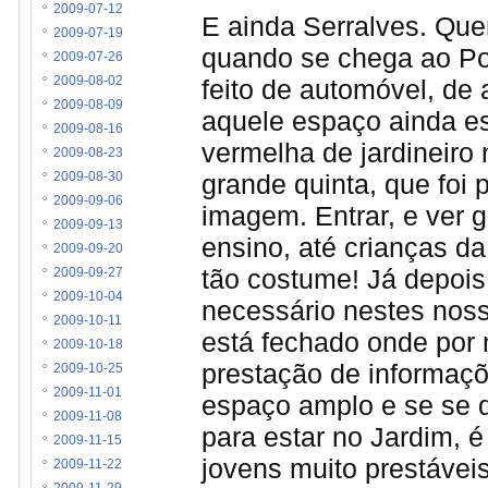
2009-07-12
E ainda Serralves. Quer
2009-07-19
quando se chega ao Por
2009-07-26
feito de automóvel, de 
2009-08-02
2009-08-09
aquele espaço ainda e
2009-08-16
vermelha de jardineiro 
2009-08-23
grande quinta, que foi
2009-08-30
2009-09-06
imagem. Entrar, e ver 
2009-09-13
ensino, até crianças da
2009-09-20
tão costume! Já depois
2009-09-27
2009-10-04
necessário nestes nos
2009-10-11
está fechado onde por
2009-10-18
prestação de informaç
2009-10-25
2009-11-01
espaço amplo e se se q
2009-11-08
para estar no Jardim, 
2009-11-15
jovens muito prestávei
2009-11-22