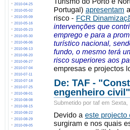
Turismo do Porto e Nor
2010-04-25
Portugal)
apresentam
a
2010-05-02
risco -
FCR Dinamização
2010-05-09
2010-05-16
intervenções que cont
2010-05-23
emprego e para a promo
2010-05-30
turístico nacional, sen
2010-06-06
2010-06-13
fundo, o mesmo terá u
2010-06-20
risco superiores aos p
2010-06-27
empresas e projectos l
2010-07-04
2010-07-11
De: TAF - "Const
2010-07-18
2010-07-25
engenheiro civil
2010-08-01
2010-08-08
Submetido por taf em Sexta,
2010-08-15
Devido a
este projecto 
2010-08-22
2010-08-29
surgiram e nos quais es
2010-09-05