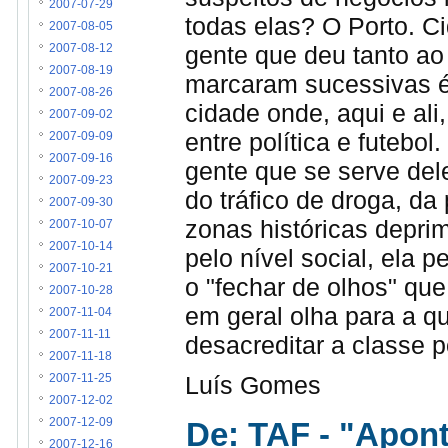
2007-07-29
todas elas? O Porto. C
2007-08-05
gente que deu tanto ao
2007-08-12
2007-08-19
marcaram sucessivas é
2007-08-26
cidade onde, aqui e ali
2007-09-02
entre política e futebol
2007-09-09
2007-09-16
gente que se serve dele
2007-09-23
do tráfico de droga, da
2007-09-30
zonas históricas deprim
2007-10-07
2007-10-14
pelo nível social, ela 
2007-10-21
o "fechar de olhos" qu
2007-10-28
em geral olha para a qu
2007-11-04
2007-11-11
desacreditar a classe po
2007-11-18
Luís Gomes
2007-11-25
2007-12-02
De: TAF - "Apon
2007-12-09
2007-12-16