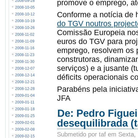
promove o emprego, até
2008-09-28
2008-10-05
Conforme a notícia de h
2008-10-12
do TGV noutros project
2008-10-19
2008-10-26
Comissão Europeia nos 
2008-11-02
euros do TGV para proj
2008-11-09
emprego, resolvem os 
2008-11-16
2008-11-23
construtoras, dinamiza
2008-11-30
serviços) e a jusante 
2008-12-07
déficits operacionais c
2008-12-14
2008-12-21
Parabéns pela iniciativ
2008-12-28
JFA
2009-01-04
2009-01-11
2009-01-18
De: Pedro Figuei
2009-01-25
desequilibrada 
2009-02-01
2009-02-08
Submetido por taf em Sexta,
2009-02-15