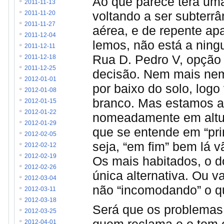
Ao que parece terá uma
2011-11-13
voltando a ser subterrâ
2011-11-20
2011-11-27
aérea, e de repente a
2011-12-04
lemos, não está a nin
2011-12-11
Rua D. Pedro V, opção 
2011-12-18
2011-12-25
decisão. Nem mais nem
2012-01-01
por baixo do solo, logo 
2012-01-08
branco. Mas estamos a
2012-01-15
2012-01-22
nomeadamente em altura
2012-01-29
que se entende em “pri
2012-02-05
seja, “em fim” bem lá 
2012-02-12
2012-02-19
Os mais habitados, o d
2012-02-26
única alternativa. Ou 
2012-03-04
não “incomodando” o qu
2012-03-11
2012-03-18
Será que os problemas 
2012-03-25
quem reclama e o tom 
2012-04-01