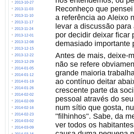
nos entendemos, ou pe
2013-10-27
Reconheço que pensei 
2013-11-03
a referência ao Aleixo 
2013-11-10
2013-11-17
levar a discussão para
2013-11-24
por decidir deixar fica
2013-12-01
demasiado importante p
2013-12-08
2013-12-15
Antes de mais, deixe-m
2013-12-22
não se refere obviamen
2013-12-29
2014-01-05
grande maioria trabalh
2014-01-12
ao contínuo deitar aba
2014-01-19
crescente parte da soc
2014-01-26
2014-02-02
pessoal através do seu
2014-02-09
num sítio que gosta, 
2014-02-16
"filhinhos". Sabe, da 
2014-02-23
2014-03-02
ver todos os habitante
2014-03-09
causa duma pequena mi