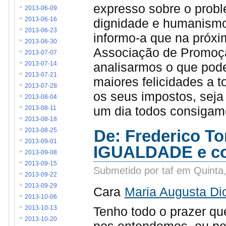
expresso sobre o probl
2013-06-09
dignidade e humanismo
2013-06-16
2013-06-23
informo-a que na próxim
2013-06-30
Associação de Promoção
2013-07-07
analisarmos o que pod
2013-07-14
2013-07-21
maiores felicidades a
2013-07-28
os seus impostos, seja
2013-08-04
um dia todos consigamo
2013-08-11
2013-08-18
De: Frederico To
2013-08-25
2013-09-01
IGUALDADE e co
2013-09-08
2013-09-15
Submetido por taf em Quinta
2013-09-22
2013-09-29
Cara
Maria Augusta Di
2013-10-06
Tenho todo o prazer que
2013-10-13
2013-10-20