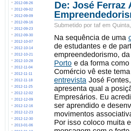
De: José Ferraz 
2012-08-26
2012-09-02
Empreendedori
2012-09-09
2012-09-16
Submetido por taf em Quinta
2012-09-23
Na sequência de uma
2012-09-30
2012-10-07
de estudantes e de part
2012-10-14
empreendedorismo, da 
2012-10-21
Porto
e da forma como 
2012-10-28
2012-11-04
Comércio vê este tema 
2012-11-11
entrevista
José Fontes
2012-11-18
apresenta qual a posi
2012-11-25
2012-12-02
Empresários. Eu acred
2012-12-09
ser aprendido e desenvo
2012-12-16
movimentos associativa
2012-12-23
2012-12-30
Por isso coloco muita 
2013-01-06
mensagem com o forte co