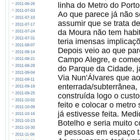
linha do Metro do Porto
2011-06-26
2011-07-03
Ao que parece já não s
2011-07-10
assumir que se trata d
2011-07-17
da Moura não tem habit
2011-07-24
2011-07-31
teria imensas implicaç
2011-08-07
Depois veio ao que pare
2011-08-14
Campo Alegre, e começ
2011-08-21
2011-08-28
do Parque da Cidade, já
2011-09-04
Via Nun'Álvares que a
2011-09-11
enterrada/subterrânea,
2011-09-18
construída logo o custo
2011-09-25
2011-10-02
feito e colocar o metro
2011-10-09
já estivesse feita. Med
2011-10-16
Botelho e seria muito c
2011-10-23
2011-10-30
e pessoas em espaço tã
2011-11-06