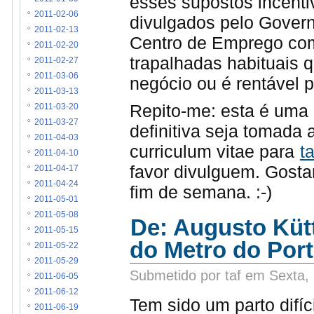
esses supostos incenti
2011-02-06
divulgados pelo Govern
2011-02-13
Centro de Emprego c
2011-02-20
trapalhadas habituais 
2011-02-27
2011-03-06
negócio ou é rentável 
2011-03-13
Repito-me: esta é uma
2011-03-20
2011-03-27
definitiva seja tomada 
2011-04-03
curriculum vitae para
t
2011-04-10
favor divulguem. Gostar
2011-04-17
2011-04-24
fim de semana. :-)
2011-05-01
2011-05-08
De: Augusto Kütt
2011-05-15
do Metro do Por
2011-05-22
2011-05-29
Submetido por taf em Sexta,
2011-06-05
2011-06-12
Tem sido um parto difíc
2011-06-19