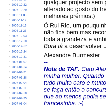
qualquer projecto sem 
2006-10-22
alterado ao gosto do f
2006-10-29
melhores prémios.)
2006-11-05
2006-11-12
Ó Rui Rio, um pouquin
2006-11-19
não fica bem mas reco
2006-11-26
2006-12-03
toda a grandeza e amb
2006-12-10
Bora lá
a desenvolver 
2006-12-17
2006-12-24
Alexandre Burmester
2006-12-31
--
2007-01-07
Nota de TAF:
Caro Alex
2007-01-14
2007-01-21
minha mulher. Quando l
2007-01-28
tudo muito caro e muit
2007-02-04
se faça então o concur
2007-02-11
2007-02-18
que ao menos podia se
2007-02-25
francesinha. :-)
2007-03-04