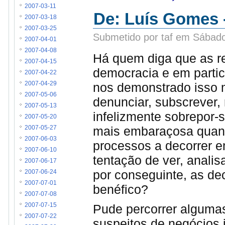
2007-03-11
De: Luís Gomes 
2007-03-18
2007-03-25
Submetido por taf em Sábado
2007-04-01
2007-04-08
Há quem diga que as r
2007-04-15
democracia e em particu
2007-04-22
nos demonstrado isso 
2007-04-29
2007-05-06
denunciar, subscrever, 
2007-05-13
infelizmente sobrepor-s
2007-05-20
mais embaraçosa quant
2007-05-27
2007-06-03
processos a decorrer em
2007-06-10
tentação de ver, analis
2007-06-17
por conseguinte, as de
2007-06-24
2007-07-01
benéfico?
2007-07-08
Pude percorrer algumas
2007-07-15
2007-07-22
suspeitos de negócios 