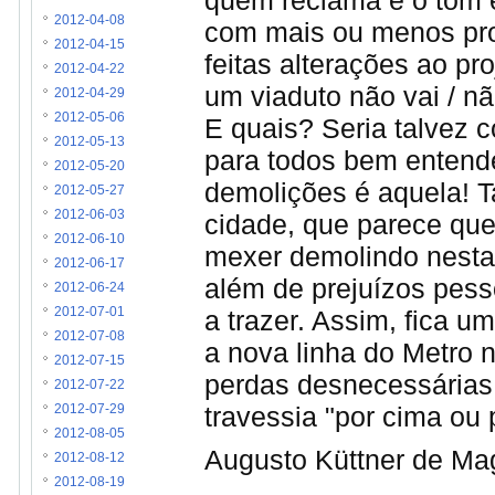
2012-04-08
com mais ou menos prot
2012-04-15
feitas alterações ao proj
2012-04-22
um viaduto não vai / nã
2012-04-29
2012-05-06
E quais? Seria talvez c
2012-05-13
para todos bem entende
2012-05-20
demolições é aquela! T
2012-05-27
2012-06-03
cidade, que parece que
2012-06-10
mexer demolindo nesta 
2012-06-17
além de prejuízos pesso
2012-06-24
a trazer. Assim, fica u
2012-07-01
2012-07-08
a nova linha do Metro n
2012-07-15
perdas desnecessárias
2012-07-22
travessia "por cima ou 
2012-07-29
2012-08-05
Augusto Küttner de Ma
2012-08-12
2012-08-19