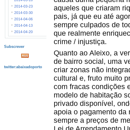
2014-03-16
aqueles que criaram ri
2014-03-23
2014-03-30
pais, já que eu até ago
2014-04-06
sempre culpados de to
2014-04-13
que realmente enriquec
2014-04-20
crime / injustiça.
Subscrever
Quanto ao Aleixo, a ve
de bairro social, uma 
twitter:abaixadoporto
criar zonas não integr
cultural e, fruto muito
com fracas condições e
modelo de habitação so
privado disponível, ond
apoia o pagamento da 
sempre a preços de mer
Lei de Arrendamento U