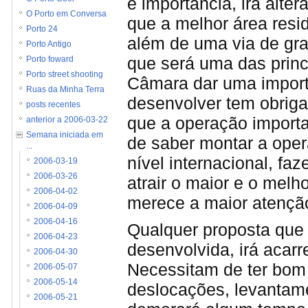
e importância, irá alte
O Porto em Conversa
que a melhor área resid
Porto 24
além de uma via de gr
Porto Antigo
que será uma das princ
Porto foward
Porto street shooting
Câmara dar uma import
Ruas da Minha Terra
desenvolver tem obriga
posts recentes
que a operação importa
anterior a 2006-03-22
Semana iniciada em
de saber montar a ope
...
nível internacional, f
2006-03-19
2006-03-26
atrair o maior e o mel
2006-04-02
merece a maior atenção
2006-04-09
2006-04-16
Qualquer proposta que
2006-04-23
desenvolvida, irá acarr
2006-04-30
Necessitam de ter bom 
2006-05-07
2006-05-14
deslocações, levantame
2006-05-21