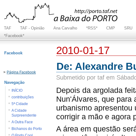
TAF
TAF - Opinião
Ana Carvalho
*RSS*
CMP
SRU
*Facebook*
2010-01-17
Facebook
De: Alexandre Bu
>
Página Facebook
Submetido por taf em Sábado
Navegação
Depois da argolada fei
INÍCIO
Nun'Álvares, que para
contribuições
5ª Cidade
urbanismo apresentou u
A Cidade
corrigir a mão e agora
Surpreendente
A Outra Face
A área em questão ser
Bichanos do Porto
O Porto Cool