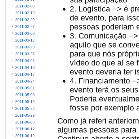
2011-02-06
2. Logística => é pr
2011-02-13
de evento, para iss
2011-02-20
pessoas poderiam es
2011-02-27
3. Comunicação => 
2011-03-06
2011-03-13
aquilo que se con
2011-03-20
para que nós próprio
2011-03-27
vídeo do que aí se f
2011-04-03
2011-04-10
evento deveria ter 
2011-04-17
4. Financiamento =
2011-04-24
evento terá os seus
2011-05-01
2011-05-08
Poderia eventualme
2011-05-15
fosse por exemplo a
2011-05-22
2011-05-29
Como já referi anterior
2011-06-05
algumas pessoas para 
2011-06-12
2011-06-19
Continuo aberto a cont