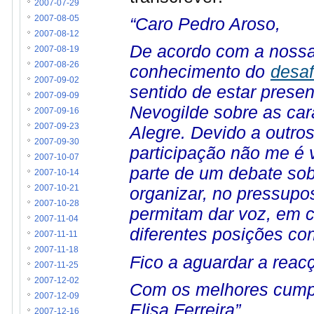
2007-07-29
“Caro Pedro Aroso,
2007-08-05
2007-08-12
De acordo com a nossa 
2007-08-19
2007-08-26
conhecimento do
desaf
2007-09-02
sentido de estar prese
2007-09-09
Nevogilde sobre as car
2007-09-16
2007-09-23
Alegre. Devido a outro
2007-09-30
participação não me é v
2007-10-07
parte de um debate sob
2007-10-14
2007-10-21
organizar, no pressupo
2007-10-28
permitam dar voz, em c
2007-11-04
diferentes posições co
2007-11-11
2007-11-18
Fico a aguardar a reac
2007-11-25
2007-12-02
Com os melhores cump
2007-12-09
Elisa Ferreira”
2007-12-16