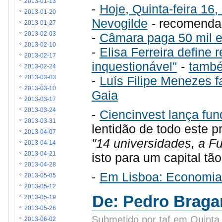
2013-01-13
-
Hoje, Quinta-feira 16
2013-01-20
Nevogilde
- recomenda
2013-01-27
-
Câmara paga 50 mil e
2013-02-03
2013-02-10
-
Elisa Ferreira define
2013-02-17
inquestionável"
-
tamb
2013-02-24
-
Luís Filipe Menezes f
2013-03-03
2013-03-10
Gaia
2013-03-17
2013-03-24
-
Ciencinvest lança fun
2013-03-31
lentidão de todo este p
2013-04-07
"14 universidades, a 
2013-04-14
isto para um capital tã
2013-04-21
2013-04-28
-
Em Lisboa: Economia 
2013-05-05
2013-05-12
De: Pedro Bragan
2013-05-19
2013-05-26
Submetido por taf em Quinta
2013-06-02