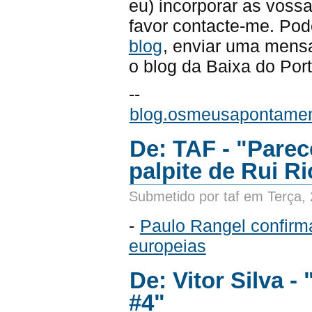
eu) incorporar as voss
favor contacte-me. P
blog
, enviar uma men
o blog da Baixa do Port
--
blog.osmeusapontame
De: TAF - "Pare
palpite de Rui Ri
Submetido por taf em Terça,
-
Paulo Rangel confirm
europeias
De: Vitor Silva 
#4"