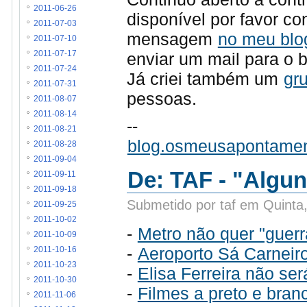
2011-06-26
disponível por favor 
2011-07-03
mensagem
no meu blo
2011-07-10
enviar um mail para o b
2011-07-17
2011-07-24
Já criei também um
gr
2011-07-31
pessoas.
2011-08-07
2011-08-14
--
2011-08-21
blog.osmeusapontame
2011-08-28
2011-09-04
De: TAF - "Algu
2011-09-11
2011-09-18
Submetido por taf em Quinta
2011-09-25
2011-10-02
-
Metro não quer "guer
2011-10-09
-
Aeroporto Sá Carneiro
2011-10-16
2011-10-23
-
Elisa Ferreira não se
2011-10-30
-
Filmes a preto e bran
2011-11-06