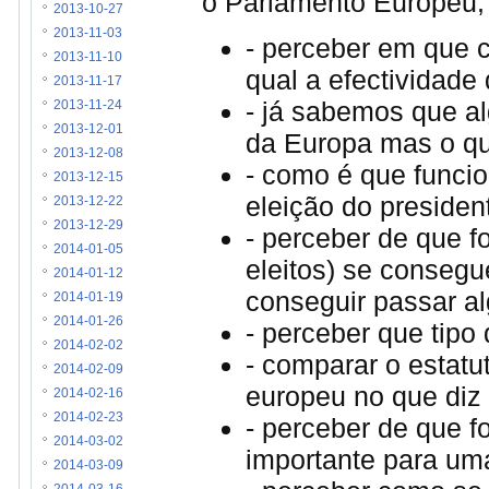
o Parlamento Europeu
2013-10-27
2013-11-03
- perceber em que 
2013-11-10
qual a efectividade
2013-11-17
- já sabemos que a
2013-11-24
2013-12-01
da Europa mas o qu
2013-12-08
- como é que funci
2013-12-15
eleição do presiden
2013-12-22
2013-12-29
- perceber de que 
2014-01-05
eleitos) se consegu
2014-01-12
conseguir passar 
2014-01-19
2014-01-26
- perceber que tipo
2014-02-02
- comparar o estat
2014-02-09
europeu no que diz 
2014-02-16
2014-02-23
- perceber de que 
2014-03-02
importante para um
2014-03-09