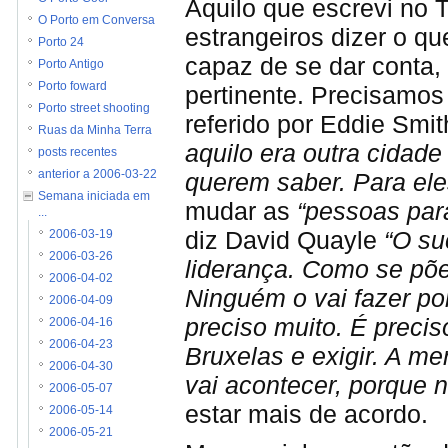
Aquilo que escrevi no T
O Porto em Conversa
estrangeiros dizer o q
Porto 24
capaz de se dar conta,
Porto Antigo
Porto foward
pertinente. Precisamo
Porto street shooting
referido por Eddie Smit
Ruas da Minha Terra
aquilo era outra cidad
posts recentes
querem saber. Para eles
anterior a 2006-03-22
Semana iniciada em
mudar as
“pessoas para
...
diz David Quayle
“O su
2006-03-19
2006-03-26
liderança. Como se põe
2006-04-02
Ninguém o vai fazer po
2006-04-09
preciso muito. É precis
2006-04-16
2006-04-23
Bruxelas e exigir. A m
2006-04-30
vai acontecer, porque n
2006-05-07
estar mais de acordo.
2006-05-14
2006-05-21