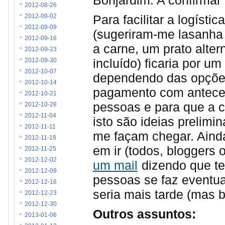
Bonjardim. A confirmar 
2012-08-26
Para facilitar a logísti
2012-09-02
2012-09-09
(sugeriram-me lasanha
2012-09-16
a carne, um prato alter
2012-09-23
incluído) ficaria por um 
2012-09-30
2012-10-07
dependendo das opções)
2012-10-14
pagamento com anteced
2012-10-21
pessoas e para que a 
2012-10-28
2012-11-04
isto são ideias prelimi
2012-11-11
me façam chegar. Aind
2012-11-18
em ir (todos, bloggers
2012-11-25
2012-12-02
um mail
dizendo que ten
2012-12-09
pessoas se faz eventua
2012-12-16
seria mais tarde (mas 
2012-12-23
2012-12-30
Outros assuntos:
2013-01-06