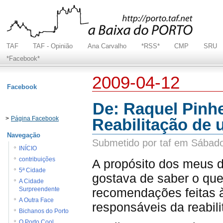
TAF
TAF - Opinião
Ana Carvalho
*RSS*
CMP
SRU
*Facebook*
2009-04-12
Facebook
De: Raquel Pinhe
>
Página Facebook
Reabilitação de 
Navegação
Submetido por taf em Sábado
INÍCIO
contribuições
A propósito dos meus 
5ª Cidade
gostava de saber o que
A Cidade
recomendações feitas à
Surpreendente
A Outra Face
responsáveis da reabil
Bichanos do Porto
O Porto Cool