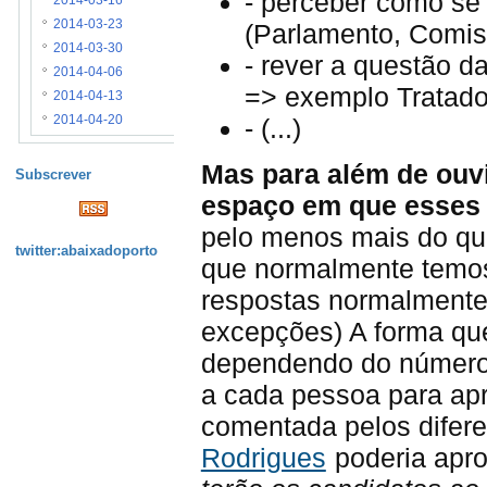
- perceber como se
2014-03-16
2014-03-23
(Parlamento, Comis
2014-03-30
- rever a questão d
2014-04-06
=> exemplo Tratado 
2014-04-13
- (...)
2014-04-20
Mas para além de ouv
Subscrever
espaço em que esses 
pelo menos mais do que
twitter:abaixadoporto
que normalmente temos 
respostas normalmente
excepções) A forma que
dependendo do número d
a cada pessoa para apr
comentada pelos difer
Rodrigues
poderia apro