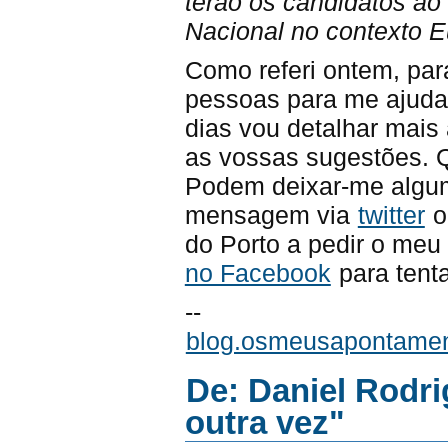
terão os candidatos ao
Nacional no contexto Eu
Como referi ontem, par
pessoas para me ajuda
dias vou detalhar mais 
as vossas sugestões. Q
Podem deixar-me alg
mensagem via
twitter
o
do Porto a pedir o meu
no Facebook
para tent
--
blog.osmeusapontame
De: Daniel Rodri
outra vez"