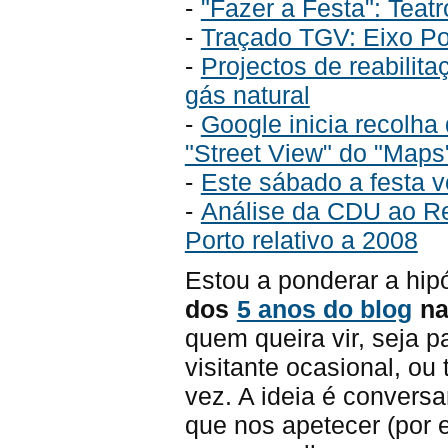
-
"Fazer a Festa": Teatr
-
Traçado TGV: Eixo Por
-
Projectos de reabilita
gás natural
-
Google inicia recolha
"Street View" do "Maps
-
Este sábado a festa v
-
Análise da CDU ao Re
Porto relativo a 2008
Estou a ponderar a hip
dos
5 anos do blog
na 
quem queira vir, seja pa
visitante ocasional, ou
vez. A ideia é convers
que nos apetecer (por