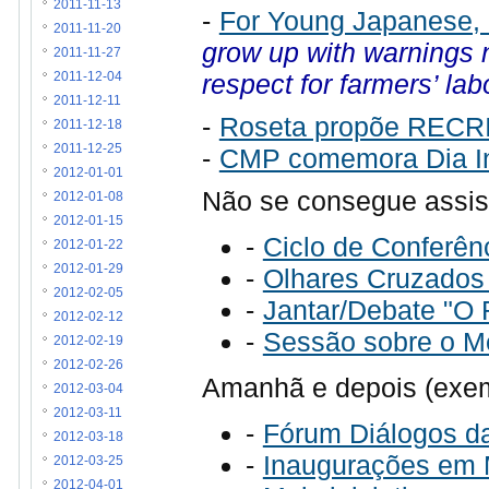
2011-11-13
-
For Young Japanese, I
2011-11-20
grow up with warnings no
2011-11-27
respect for farmers’ labo
2011-12-04
2011-12-11
-
Roseta propõe RECRIA
2011-12-18
2011-12-25
-
CMP comemora Dia In
2012-01-01
Não se consegue assist
2012-01-08
2012-01-15
-
Ciclo de Conferên
2012-01-22
2012-01-29
-
Olhares Cruzados
2012-02-05
-
Jantar/Debate "O 
2012-02-12
-
Sessão sobre o M
2012-02-19
2012-02-26
Amanhã e depois (exemp
2012-03-04
2012-03-11
-
Fórum Diálogos d
2012-03-18
-
Inaugurações em 
2012-03-25
2012-04-01