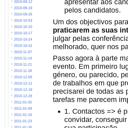
apresentar aos cand
2010-09-12
pelos candidatos.
2010-09-19
2010-09-26
Um dos objectivos para
2010-10-03
2010-10-10
praticarem as suas in
2010-10-17
julgar pelas conferênci
2010-10-24
melhorado, quer nos pa
2010-10-31
2010-11-07
Passo agora à parte ma
2010-11-14
evento. Em primeiro lu
2010-11-21
2010-11-28
género, ou parecido, p
2010-12-05
de trabalhos em que pr
2010-12-12
precisarei de todas as
2010-12-19
2010-12-26
tarefas me parecem imp
2011-01-02
2011-01-09
1. Contactos => é p
2011-01-16
convidar, conseguir
2011-01-23
sua participação
2011-01-30