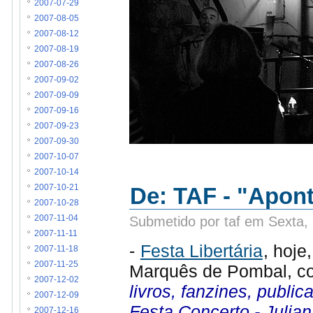
2007-07-29
2007-08-05
2007-08-12
2007-08-19
2007-08-26
2007-09-02
2007-09-09
2007-09-16
2007-09-23
2007-09-30
2007-10-07
2007-10-14
De: TAF - "Apon
2007-10-21
2007-10-28
Submetido por taf em Sexta,
2007-11-04
2007-11-11
-
Festa Libertária
, hoje
2007-11-18
2007-11-25
Marquês de Pombal, co
2007-12-02
livros, fanzines, publi
2007-12-09
Festa Concerto - Julian
2007-12-16