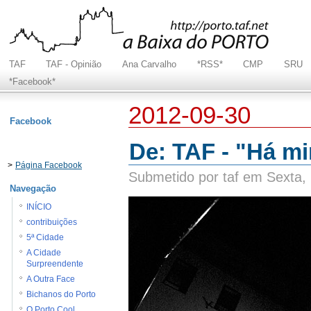
TAF
TAF - Opinião
Ana Carvalho
*RSS*
CMP
SRU
*Facebook*
2012-09-30
Facebook
De: TAF - "Há mi
>
Página Facebook
Submetido por taf em Sexta,
Navegação
INÍCIO
contribuições
5ª Cidade
A Cidade
Surpreendente
A Outra Face
Bichanos do Porto
O Porto Cool