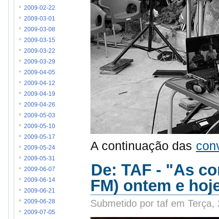
2009-02-22
2009-03-01
2009-03-08
2009-03-15
2009-03-22
2009-03-29
2009-04-05
2009-04-12
2009-04-19
2009-04-26
2009-05-03
2009-05-10
2009-05-17
A continuação das
con
2009-05-24
2009-05-31
De: TAF - "As c
2009-06-07
FM) ontem e hoj
2009-06-14
2009-06-21
Submetido por taf em Terça,
2009-06-28
2009-07-05