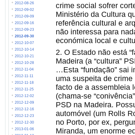
crime social sofrer cor
2012-08-26
2012-09-02
Ministério da Cultura 
2012-09-09
referência cultural e a
2012-09-16
não interessa para nada,
2012-09-23
2012-09-30
económica local e cultu
2012-10-07
2012-10-14
2. O Estado não está “
2012-10-21
Madeira (a “cultura” P
2012-10-28
…Esta “fundação” sai i
2012-11-04
uma suspeita de crime 
2012-11-11
2012-11-18
facto de a assembleia l
2012-11-25
(chama-se “conivência”
2012-12-02
PSD na Madeira. Possu
2012-12-09
2012-12-16
automóvel (um Rolls Ro
2012-12-23
no Porto, por ex, perg
2012-12-30
Miranda, um enorme edi
2013-01-06