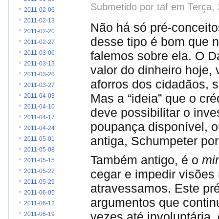
Submetido por taf em Terça,
2011-02-06
2011-02-13
Não há só pré-conceitos
2011-02-20
desse tipo é bom que ne
2011-02-27
falemos sobre ela. O D
2011-03-06
2011-03-13
valor do dinheiro hoje,
2011-03-20
aforros dos cidadãos, 
2011-03-27
Mas a “ideia” que o cré
2011-04-03
2011-04-10
deve possibilitar o in
2011-04-17
poupança disponível, o
2011-04-24
antiga, Schumpeter po
2011-05-01
2011-05-08
Também antigo, é o
mi
2011-05-15
cegar e impedir visões 
2011-05-22
2011-05-29
atravessamos. Este pré
2011-06-05
argumentos que continu
2011-06-12
vezes até involuntária,
2011-06-19