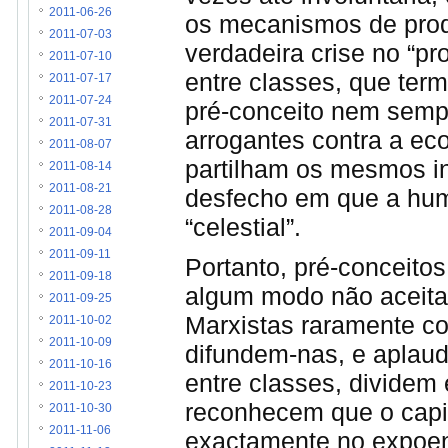
2011-06-26
os mecanismos de prod
2011-07-03
verdadeira crise no “pr
2011-07-10
entre classes, que ter
2011-07-17
2011-07-24
pré-conceito nem sempr
2011-07-31
arrogantes contra a ec
2011-08-07
partilham os mesmos i
2011-08-14
2011-08-21
desfecho em que a hu
2011-08-28
“celestial”.
2011-09-04
2011-09-11
Portanto, pré-conceitos
2011-09-18
algum modo não aceitam
2011-09-25
Marxistas raramente c
2011-10-02
2011-10-09
difundem-nas, e aplaud
2011-10-16
entre classes, dividem
2011-10-23
reconhecem que o capit
2011-10-30
2011-11-06
exactamente no expoe