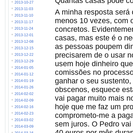
Quantas casas pode co
2013-10-27
2013-11-03
A minha resposta será 
2013-11-10
menos 10 vezes, com o
2013-11-17
concretos. Evidenteme
2013-11-24
2013-12-01
casas, mas este é o ne
2013-12-08
as pessoas poupem din
2013-12-15
precisarem de o usar no
2013-12-22
usem hoje dinheiro que
2013-12-29
2014-01-05
comissões no process
2014-01-12
ganhar o seu sustento,
2014-01-19
obscenos, esquece est
2014-01-26
2014-02-02
vai pagar muito mais n
2014-02-09
hoje que me faz um pro
2014-02-16
comprometo-me a pagar-
2014-02-23
2014-03-02
sem juros. O Pedro vai
2014-03-09
40 euros por mês duran