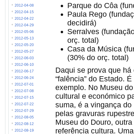
Parque do Côa (fund
2012-04-08
Paula Rego (fundaçã
2012-04-15
2012-04-22
decidirá)
2012-04-29
Serralves (fundação
2012-05-06
orç. total)
2012-05-13
2012-05-20
Casa da Música (fu
2012-05-27
(30% do orç. total)
2012-06-03
2012-06-10
Daqui se prova que há c
2012-06-17
“falência” do Estado. É 
2012-06-24
2012-07-01
exemplo. No Museu do C
2012-07-08
cultural e económico p
2012-07-15
suma, é a vingança do
2012-07-22
2012-07-29
pelas gravuras rupest
2012-08-05
Museu do Douro, outra 
2012-08-12
referência cultura. Uma
2012-08-19