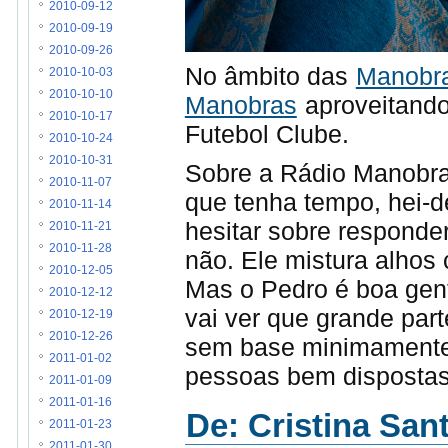
2010-09-12
2010-09-19
2010-09-26
No âmbito das
Manobra
2010-10-03
2010-10-10
Manobras
aproveitando
2010-10-17
Futebol Clube.
2010-10-24
2010-10-31
Sobre a Rádio Manobras
2010-11-07
que tenha tempo, hei-
2010-11-14
hesitar sobre responde
2010-11-21
2010-11-28
não. Ele mistura alhos 
2010-12-05
Mas o Pedro é boa gen
2010-12-12
vai ver que grande part
2010-12-19
2010-12-26
sem base minimamente 
2011-01-02
pessoas bem dispostas,
2011-01-09
2011-01-16
De: Cristina San
2011-01-23
2011-01-30