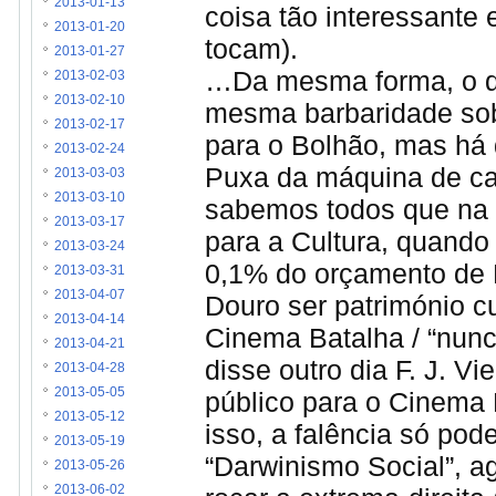
2013-01-13
coisa tão interessante
2013-01-20
tocam).
2013-01-27
…Da mesma forma, o di
2013-02-03
2013-02-10
mesma barbaridade sob
2013-02-17
para o Bolhão, mas há 
2013-02-24
Puxa da máquina de cal
2013-03-03
2013-03-10
sabemos todos que na 
2013-03-17
para a Cultura, quando
2013-03-24
0,1% do orçamento de E
2013-03-31
2013-04-07
Douro ser património cu
2013-04-14
Cinema Batalha / “nunc
2013-04-21
disse outro dia F. J. V
2013-04-28
2013-05-05
público para o Cinema 
2013-05-12
isso, a falência só pod
2013-05-19
“Darwinismo Social”, a
2013-05-26
2013-06-02