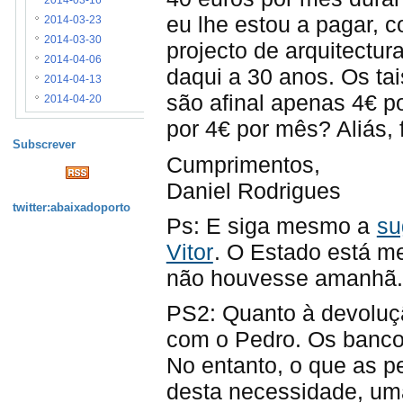
2014-03-16
eu lhe estou a pagar,
2014-03-23
2014-03-30
projecto de arquitectur
2014-04-06
daqui a 30 anos. Os ta
2014-04-13
são afinal apenas 4€ p
2014-04-20
por 4€ por mês? Aliás, 
Subscrever
Cumprimentos,
Daniel Rodrigues
twitter:abaixadoporto
Ps: E siga mesmo a
su
Vitor
. O Estado está me
não houvesse amanhã.
PS2: Quanto à devoluçã
com o Pedro. Os bancos
No entanto, o que as 
desta necessidade, uma