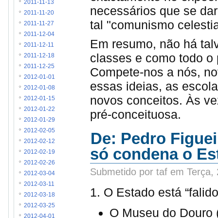
2011-11-13
necessários que se dari
2011-11-20
tal "comunismo celesti
2011-11-27
2011-12-04
Em resumo, não há talv
2011-12-11
classes e como todo o 
2011-12-18
2011-12-25
Compete-nos a nós, nov
2012-01-01
essas ideias, as escola
2012-01-08
novos conceitos. Às ve
2012-01-15
2012-01-22
pré-conceituosa.
2012-01-29
2012-02-05
De: Pedro Figueir
2012-02-12
só condena o Est
2012-02-19
2012-02-26
Submetido por taf em Terça,
2012-03-04
2012-03-11
1. O Estado está “falido
2012-03-18
2012-03-25
O Museu do Douro (
2012-04-01