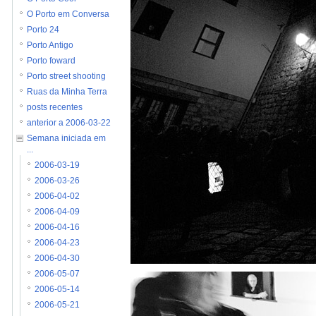
O Porto em Conversa
Porto 24
Porto Antigo
Porto foward
Porto street shooting
Ruas da Minha Terra
posts recentes
anterior a 2006-03-22
Semana iniciada em
...
2006-03-19
2006-03-26
2006-04-02
2006-04-09
2006-04-16
2006-04-23
2006-04-30
2006-05-07
2006-05-14
2006-05-21