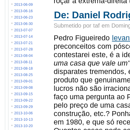
roçar a extrema-direita (
2013-06-09
2013-06-16
De: Daniel Rodri
2013-06-23
2013-06-30
Submetido por taf em Doming
2013-07-07
Pedro Figueiredo
levan
2013-07-14
2013-07-21
preconceitos com pósco
2013-07-28
contestarei este, é a i
2013-08-04
uma casa que vale um
2013-08-11
2013-08-18
disparates tremendos, é
2013-08-25
produto que genuinamen
2013-09-01
lucros não são irraciona
2013-09-08
2013-09-15
faço uma pergunta ao 
2013-09-22
pelo preço de uma cas
2013-09-29
construção, etc.? Ponh
2013-10-06
em 1980, e que só receb
2013-10-13
2013-10-20