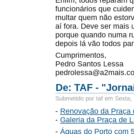
Enfim, todos reparam q
funcionários que cuide
multar quem não estorv
aí fora. Deve ser mais
porque quando numa ru
depois lá vão todos par
Cumprimentos,
Pedro Santos Lessa
pedrolessa@a2mais.c
De: TAF - "Jorna
Submetido por taf em Sexta,
-
Renovação da Praça 
-
Galeria da Praça de L
-
Águas do Porto com 