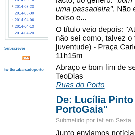
2014-03-16
uma passadeira"
. Não 
2014-03-23
2014-03-30
bolso e...
2014-04-06
2014-04-13
O título veio depois: "
2014-04-20
não sei como, talvez o 
juventude) - Praça Car
Subscrever
11h15m
Abraço e bom fim de s
twitter:abaixadoporto
TeoDias
Ruas do Porto
De: Lucília Pinto
PortoGaia"
Submetido por taf em Sexta,
Junto enviamos notícia