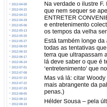
Na verdade o ilustre F
2012-04-08
que nem sequer se ape
2012-04-15
2012-04-22
ENTRETER CONVENIENT
2012-04-29
e entretenimento colec
2012-05-06
os tempos da velha se
2012-05-13
2012-05-20
Está também longe da a
2012-05-27
todas as tentativas que
2012-06-03
2012-06-10
terra que ultrapassam a
2012-06-17
lá deve saber o que é t
2012-06-24
‘entretenimento’ que no
2012-07-01
2012-07-08
Mas vá lá: citar Woody
2012-07-15
mais abrangente da pal
2012-07-22
2012-07-29
penas.)
2012-08-05
2012-08-12
Hélder Sousa – pela úl
2012-08-19