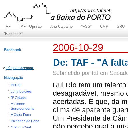
TAF
TAF - Opinião
Ana Carvalho
*RSS*
CMP
SRU
*Facebook*
2006-10-29
Facebook
De: TAF - "A falta
>
Página Facebook
Submetido por taf em Sábado
Navegação
Rui Rio tem um talento
INÍCIO
desagradável, mesmo 
contribuições
5ª Cidade
acertadas. É que, da m
A Cidade
clima de aparente guer
Surpreendente
A Outra Face
Um Presidente de Câma
Bichanos do Porto
não percebe qual a mis
O Porto Cool