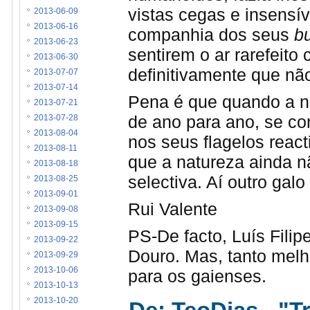
vistas cegas e insensí
2013-06-09
2013-06-16
companhia dos seus
b
2013-06-23
sentirem o ar rarefeit
2013-06-30
definitivamente que nã
2013-07-07
2013-07-14
Pena é que quando a n
2013-07-21
de ano para ano, se co
2013-07-28
2013-08-04
nos seus flagelos react
2013-08-11
que a natureza ainda n
2013-08-18
selectiva. Aí outro galo 
2013-08-25
2013-09-01
Rui Valente
2013-09-08
2013-09-15
PS-De facto, Luís Fili
2013-09-22
Douro. Mas, tanto melho
2013-09-29
2013-10-06
para os gaienses.
2013-10-13
2013-10-20