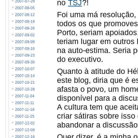
no
TSJ
?!
2007-07-29
2007-08-05
Foi uma má resolução, a
2007-08-12
todos os que promovess
2007-08-19
2007-08-26
Porto, seriam apoiados,
2007-09-02
teriam lugar em outros 
2007-09-09
na auto-estima. Seria 
2007-09-16
2007-09-23
do executivo.
2007-09-30
Quanto à atitude do H
2007-10-07
2007-10-14
este blog, diria que é e
2007-10-21
afasta o povo, um hom
2007-10-28
disponível para a disc
2007-11-04
2007-11-11
A cultura tem que aceita
2007-11-18
criar sátiras sobre isso
2007-11-25
abandonar a discussão
2007-12-02
2007-12-09
Quer dizer, é a minha
2007-12-16