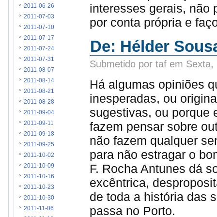
interesses gerais, não 
2011-06-26
2011-07-03
por conta própria e faç
2011-07-10
2011-07-17
De: Hélder Sous
2011-07-24
2011-07-31
Submetido por taf em Sexta,
2011-08-07
Há algumas opiniões q
2011-08-14
2011-08-21
inesperadas, ou origina
2011-08-28
sugestivas, ou porque
2011-09-04
fazem pensar sobre out
2011-09-11
2011-09-18
não fazem qualquer se
2011-09-25
para não estragar o b
2011-10-02
F. Rocha Antunes dá sob
2011-10-09
2011-10-16
excêntrica, desproposi
2011-10-23
de toda a história das
2011-10-30
passa no Porto.
2011-11-06