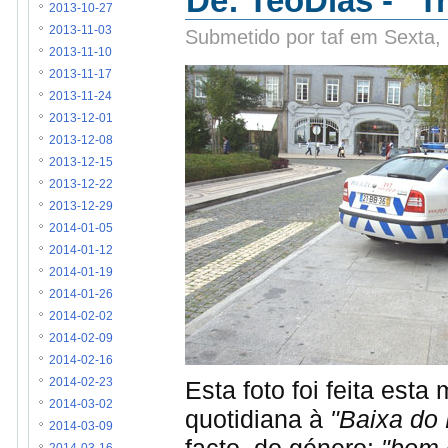
De: TeoDias - "T
2013-10-27
2013-11-03
Submetido por taf em Sexta,
2013-11-10
2013-11-17
2013-11-24
2013-12-01
2013-12-08
2013-12-15
2013-12-22
2013-12-29
2014-01-05
2014-01-12
2014-01-19
2014-01-26
2014-02-02
2014-02-09
2014-02-16
Esta foto foi feita est
2014-02-23
2014-03-02
quotidiana à
"Baixa do 
2014-03-09
facto, do género:
"bom 