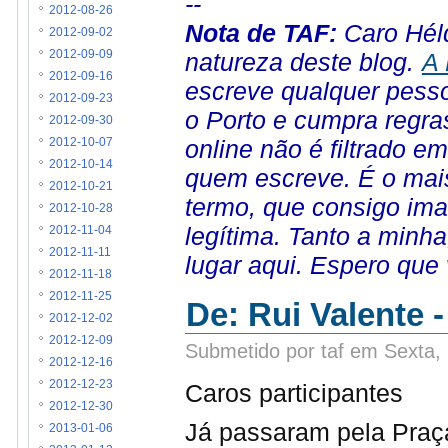
--
2012-08-26
Nota de TAF:
Caro Héld
2012-09-02
natureza deste blog.
A 
2012-09-09
2012-09-16
escreve qualquer pesso
2012-09-23
o Porto e cumpra regra
2012-09-30
online não é filtrado 
2012-10-07
2012-10-14
quem escreve. É o mais
2012-10-21
termo, que consigo ima
2012-10-28
legítima. Tanto a minh
2012-11-04
2012-11-11
lugar aqui. Espero que
2012-11-18
2012-11-25
De: Rui Valente 
2012-12-02
2012-12-09
Submetido por taf em Sexta,
2012-12-16
2012-12-23
Caros participantes
2012-12-30
Já passaram pela Praç
2013-01-06