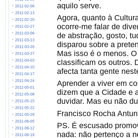
aquilo serve.
2011-02-06
2011-02-13
Agora, quanto à Cultura
2011-02-20
ocorre-me falar de dive
2011-02-27
de abstração, gosto, tu
2011-03-06
2011-03-13
disparou sobre a prete
2011-03-20
Mas isso é o menos. O 
2011-03-27
classificam os outros.
2011-04-03
2011-04-10
afecta tanta gente nest
2011-04-17
Aprender a viver em co
2011-04-24
2011-05-01
dizem que a Cidade e a
2011-05-08
duvidar. Mas eu não du
2011-05-15
2011-05-22
Francisco Rocha Antu
2011-05-29
2011-06-05
PS. É escusado promove
2011-06-12
nada: não pertenço a 
2011-06-19