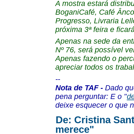
A mostra estará distribu
BoganiCafé, Café Ânco
Progresso, Livraria Lel
próxima 3ª feira e fica
Apenas na sede da enti
Nº 76, será possível ve
Apenas fazendo o percu
apreciar todos os trabal
--
Nota de TAF -
Dado q
pena perguntar: E o "
d
deixe esquecer o que n
De: Cristina San
merece"