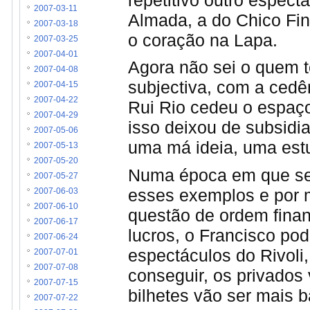
repetitivo outro espect
2007-03-11
Almada, a do Chico Fi
2007-03-18
o coração na Lapa.
2007-03-25
2007-04-01
Agora não sei o quem t
2007-04-08
subjectiva, com a cedê
2007-04-15
2007-04-22
Rui Rio cedeu o espaç
2007-04-29
isso deixou de subsidi
2007-05-06
uma má ideia, uma est
2007-05-13
2007-05-20
Numa época em que se 
2007-05-27
esses exemplos e por 
2007-06-03
2007-06-10
questão de ordem financ
2007-06-17
lucros, o Francisco po
2007-06-24
espectáculos do Rivoli,
2007-07-01
2007-07-08
conseguir, os privados
2007-07-15
bilhetes vão ser mais b
2007-07-22