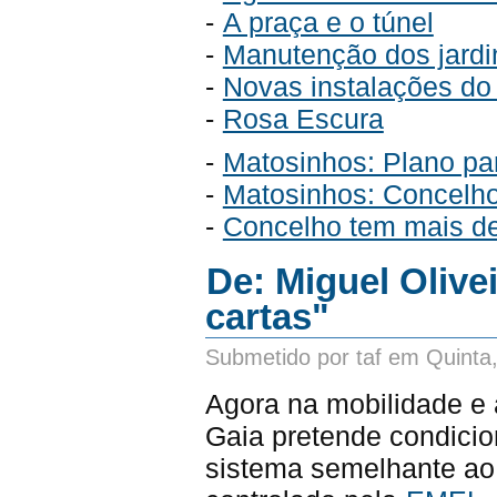
-
A praça e o túnel
-
Manutenção dos jardi
-
Novas instalações do
-
Rosa Escura
-
Matosinhos: Plano pa
-
Matosinhos: Concelho
-
Concelho tem mais de
De: Miguel Olive
cartas"
Submetido por taf em Quinta
Agora na mobilidade e
Gaia pretende condicion
sistema semelhante ao 