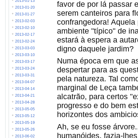
2013-01-13
favor de por lá passar 
2013-01-20
serem canteiros para fl
2013-01-27
confrangedora! Aquela 
2013-02-03
2013-02-10
ambiente "típico" de i
2013-02-17
estará à espera a auta
2013-02-24
digno daquele jardim?
2013-03-03
2013-03-10
Numa época em que as 
2013-03-17
despertar para as ques
2013-03-24
2013-03-31
pela natureza. Tal com
2013-04-07
marginal de Leça tamb
2013-04-14
alcatrão, para certos "
2013-04-21
2013-04-28
progresso e do bem esta
2013-05-05
horizontes dos ambicio
2013-05-12
2013-05-19
Ah, se eu fosse árvore
2013-05-26
humanóides, fazia-lhe
2013-06-02