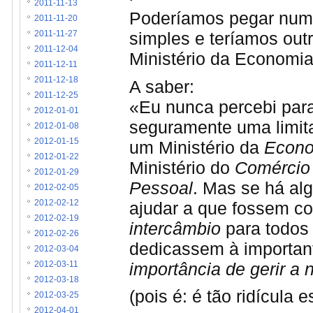
2011-11-13
Poderíamos pegar num d
2011-11-20
simples e teríamos out
2011-11-27
2011-12-04
Ministério da Economia
2011-12-11
2011-12-18
A saber:
2011-12-25
«Eu nunca percebi para
2012-01-01
seguramente uma limita
2012-01-08
2012-01-15
um Ministério da
Econ
2012-01-22
Ministério do
Comércio
2012-01-29
Pessoal
. Mas se há alg
2012-02-05
ajudar a que fossem 
2012-02-12
2012-02-19
intercâmbio
para todos 
2012-02-26
dedicassem à importan
2012-03-04
importância de gerir a 
2012-03-11
2012-03-18
(pois é: é tão ridícula 
2012-03-25
2012-04-01