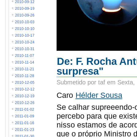
2010-09-12
2010-09-19
2010-09-26
2010-10-03
2010-10-10
2010-10-17
2010-10-24
2010-10-31
2010-11-07
De: F. Rocha Ant
2010-11-14
surpresa"
2010-11-21
2010-11-28
Submetido por taf em Sexta,
2010-12-05
2010-12-12
Caro
Hélder Sousa
2010-12-19
2010-12-26
Se calhar supreeendo-
2011-01-02
percebo para que exis
2011-01-09
nisso estamos de acor
2011-01-16
2011-01-23
que o próprio Ministro
2011-01-30