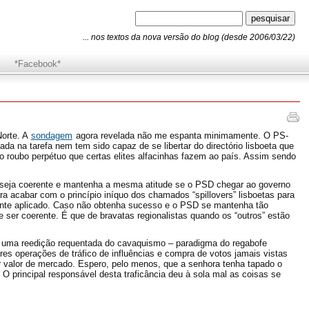
... nos textos da nova versão do blog (desde 2006/03/22)
*Facebook*
Norte. A
sondagem
agora revelada não me espanta minimamente. O PS-
a na tarefa nem tem sido capaz de se libertar do directório lisboeta que
o roubo perpétuo que certas elites alfacinhas fazem ao país. Assim sendo
io seja coerente e mantenha a mesma atitude se o PSD chegar ao governo
ra acabar com o princípio iníquo dos chamados “spillovers” lisboetas para
mente aplicado. Caso não obtenha sucesso e o PSD se mantenha tão
e ser coerente. É que de bravatas regionalistas quando os “outros” estão
r uma reedição requentada do cavaquismo – paradigma do regabofe
es operações de tráfico de influências e compra de votos jamais vistas
 valor de mercado. Espero, pelo menos, que a senhora tenha tapado o
 O principal responsável desta traficância deu à sola mal as coisas se