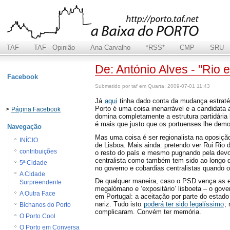
TAF
TAF - Opinião
Ana Carvalho
*RSS*
CMP
SRU
De: António Alves - "Rio e
Facebook
Submetido por taf em Quarta, 2009-07-01 11:43
Já
aqui
tinha dado conta da mudança estraté
Porto é uma coisa inenarrável e a candidata 
>
Página Facebook
domina completamente a estrutura partidária
é mais que justo que os portuenses lhe dem
Navegação
Mas uma coisa é ser regionalista na oposiçã
INÍCIO
de Lisboa. Mais ainda: pretendo ver Rui Rio 
contribuições
o resto do país e mesmo pugnando pela devo
centralista como também tem sido ao longo da
5ª Cidade
no governo e cobardias centralistas quando 
A Cidade
De qualquer maneira, caso o PSD vença as e
Surpreendente
megalómano e ‘expositário’ lisboeta – o gov
A Outra Face
em Portugal: a aceitação por parte do estad
nariz. Tudo isto
poderá ter sido legalíssimo
;
Bichanos do Porto
complicaram. Convém ter memória.
O Porto Cool
O Porto em Conversa