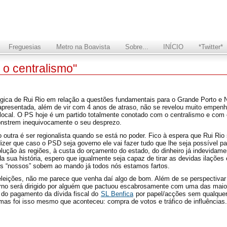
Freguesias
Metro na Boavista
Sobre...
INÍCIO
*Twitter*
 o centralismo"
gica de Rui Rio em relação a questões fundamentais para o Grande Porto e 
apresentada, além de vir com 4 anos de atraso, não se revelou muito empenhad
 local. O PS hoje é um partido totalmente conotado com o centralismo e com 
onstrem inequivocamente o seu desprezo.
o outra é ser regionalista quando se está no poder. Fico à espera que Rui R
dizer que caso o PSD seja governo ele vai fazer tudo que lhe seja possível pa
lução às regiões, à custa do orçamento do estado, do dinheiro já indevida
 sua história, espero que igualmente seja capaz de tirar as devidas ilações 
os “nossos” sobem ao mando já todos nós estamos fartos.
leições, não me parece que venha daí algo de bom. Além de se perspectiva
erno será dirigido por alguém que pactuou escabrosamente com uma das maior
o do pagamento da dívida fiscal do
SL Benfica
por papel/acções sem qualquer
 mas foi isso mesmo que aconteceu: compra de votos e tráfico de influências.